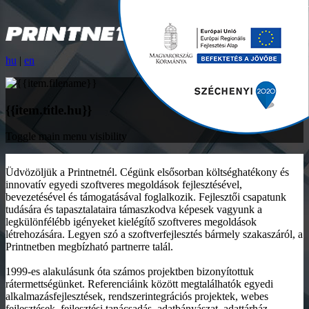
hu
|
en
{{item.title.hu}}
Toggle main menu visibility
Üdvözöljük a Printnetnél. Cégünk elsősorban költséghatékony és
innovatív egyedi szoftveres megoldások fejlesztésével,
bevezetésével és támogatásával foglalkozik. Fejlesztői csapatunk
tudására és tapasztalataira támaszkodva képesek vagyunk a
legkülönfélébb igényeket kielégítő szoftveres megoldások
létrehozására. Legyen szó a szoftverfejlesztés bármely szakaszáról, a
Printnetben megbízható partnerre talál.
1999-es alakulásunk óta számos projektben bizonyítottuk
rátermettségünket. Referenciáink között megtalálhatók egyedi
alkalmazásfejlesztések, rendszerintegrációs projektek, webes
fejlesztések, fejlesztési tanácsadás, adatbányászat, adattárház