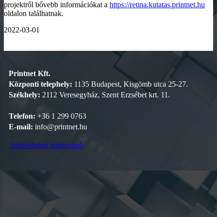
projektről bővebb információkat a
https://retina.kutatas.printnet.hu
oldalon találhatnak.
2022-03-01
Printnet Kft.
Központi telephely:
1135 Budapest, Kisgömb utca 25-27.
Székhely:
2112 Veresegyház, Szent Erzsébet krt. 11.
Telefon:
+36 1 299 0763
E-mail:
info@printnet.hu
Adatvédelmi tájékoztató