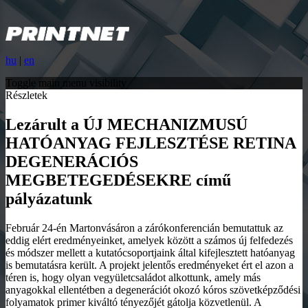
hu
|
en
Toggle main menu visibility
Részletek
Lezárult a ÚJ MECHANIZMUSÚ
HATÓANYAG FEJLESZTÉSE RETINA
DEGENERÁCIÓS
MEGBETEGEDÉSEKRE című
pályázatunk
Február 24-én Martonvásáron a zárókonferencián bemutattuk az
eddig elért eredményeinket, amelyek között a számos új felfedezés
és módszer mellett a kutatócsoportjaink által kifejlesztett hatóanyag
is bemutatásra került. A projekt jelentős eredményeket ért el azon a
téren is, hogy olyan vegyületcsaládot alkottunk, amely más
anyagokkal ellentétben a degenerációt okozó kóros szövetképződési
folyamatok primer kiváltó tényezőjét gátolja közvetlenül. A